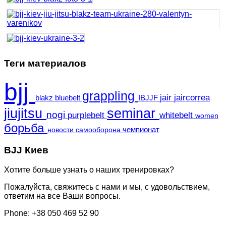
Теги материалов
bjj
grappling
jair
jaircorrea
blakz
bluebelt
IBJJF
jiujitsu
seminar
nogi
purplebelt
whitebelt
women
борьба
чемпионат
новости
самооборона
BJJ Киев
Хотите больше узнать о наших тренировках?
Пожалуйста, свяжитесь с нами и мы, с удовольствием,
ответим на все Ваши вопросы.
Phone:
+38 050 469 52 90