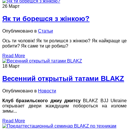
26
Март
Як ти борешся з жінкою?
Опубликовано в
Статьи
Ось ти чоловік! Як ти ролишся з жінкою? Як найкраще це
робити? Як саме ти це робиш?
Read More
18
Март
Весенний открытый татами BLAKZ
Опубликовано в
Новости
Клуб бразильского джиу джитсу
BLAKZ BJJ Ukraine
открывает двери жаждущим побороться на изломе
зимы...
Read More