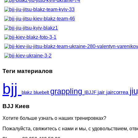
Теги материалов
bjj
ji
grappling
jair
jaircorrea
blakz
bluebelt
IBJJF
BJJ Киев
Хотите больше узнать о наших тренировках?
Пожалуйста, свяжитесь с нами и мы, с удовольствием, от