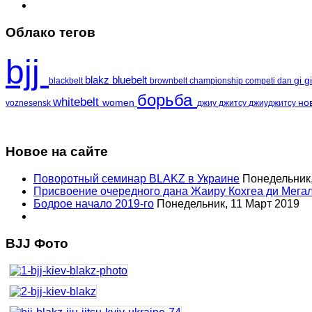
Облако тегов
bjj
blakz
bluebelt
gi
g
blackbelt
brownbelt
championship
competi
dan
борьба
whitebelt
women
но
voznesensk
джиу джитсу
джиуджитсу
Новое на сайте
Поворотный семинар BLAKZ в Украине
Понедельник,
Присвоение очередного дана Жаиру Кохгеа ди Мега
Бодрое начало 2019-го
Понедельник, 11 Март 2019
BJJ Фото