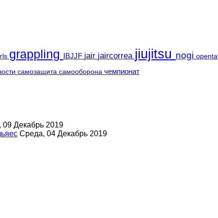
jiujitsu
grappling
nogi
jair
jaircorrea
IBJJF
irls
openta
чемпионат
вости
самозащита
самооборона
 09 Декабрь 2019
льяес
Среда, 04 Декабрь 2019