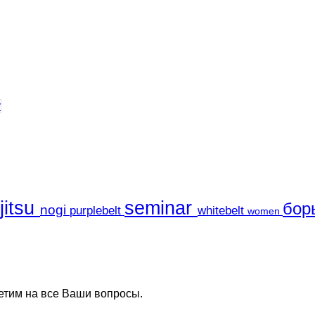
ujitsu
seminar
бор
nogi
purplebelt
whitebelt
women
ветим на все Ваши вопросы.