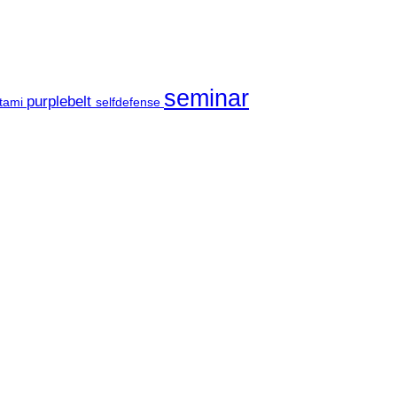
seminar
purplebelt
tami
selfdefense