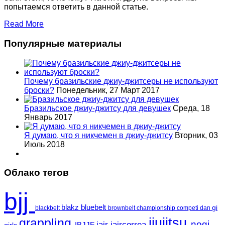
попытаемся ответить в данной статье.
Read More
Популярные материалы
Почему бразильские джиу-джитсеры не используют
броски?
Понедельник, 27 Март 2017
Бразильское джиу-джитсу для девушек
Среда, 18
Январь 2017
Я думаю, что я никчемен в джиу-джитсу
Вторник, 03
Июль 2018
Облако тегов
bjj
blakz
bluebelt
gi
blackbelt
brownbelt
championship
competi
dan
jiujitsu
grappling
nogi
jair
jaircorrea
IBJJF