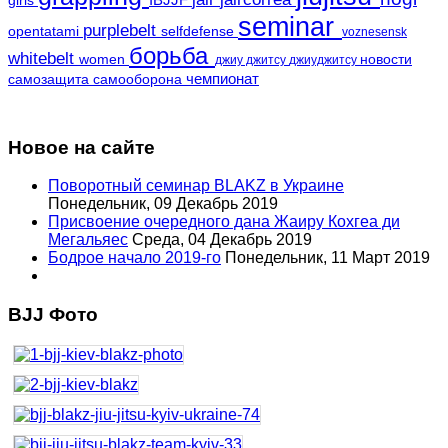
girls
seminar
purplebelt
opentatami
selfdefense
voznesensk
борьба
whitebelt
women
новости
джиу джитсу
джиуджитсу
чемпионат
самозащита
самооборона
Новое на сайте
Поворотный семинар BLAKZ в Украине
Понедельник, 09 Декабрь 2019
Присвоение очередного дана Жаиру Кохгеа ди
Мегальяес
Среда, 04 Декабрь 2019
Бодрое начало 2019-го
Понедельник, 11 Март 2019
BJJ Фото