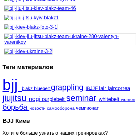
Теги материалов
bjj
grappling
jair
jaircorrea
blakz
bluebelt
IBJJF
jiujitsu
seminar
nogi
purplebelt
whitebelt
women
борьба
чемпионат
новости
самооборона
BJJ Киев
Хотите больше узнать о наших тренировках?