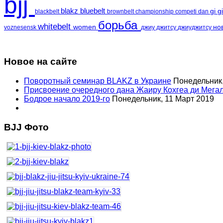
bjj
blakz
bluebelt
gi
g
blackbelt
brownbelt
championship
competi
dan
борьба
whitebelt
women
но
voznesensk
джиу джитсу
джиуджитсу
Новое на сайте
Поворотный семинар BLAKZ в Украине
Понедельник,
Присвоение очередного дана Жаиру Кохгеа ди Мега
Бодрое начало 2019-го
Понедельник, 11 Март 2019
BJJ Фото