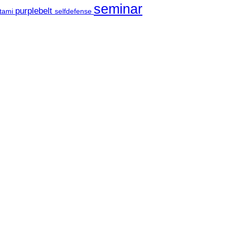
seminar
purplebelt
tami
selfdefense