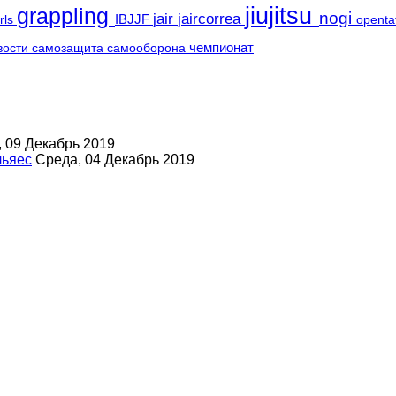
jiujitsu
grappling
nogi
jair
jaircorrea
IBJJF
irls
openta
чемпионат
вости
самозащита
самооборона
 09 Декабрь 2019
льяес
Среда, 04 Декабрь 2019