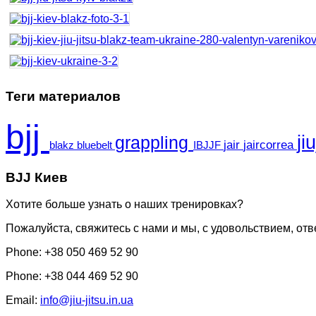
Теги материалов
bjj
ji
grappling
jair
jaircorrea
blakz
bluebelt
IBJJF
BJJ Киев
Хотите больше узнать о наших тренировках?
Пожалуйста, свяжитесь с нами и мы, с удовольствием, от
Phone:
+38 050 469 52 90
Phone:
+38 044 469 52 90
Email:
info@jiu-jitsu.in.ua