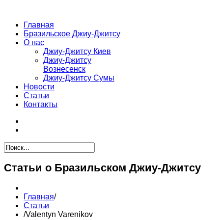
Главная
Бразильское Джиу-Джитсу
О нас
Джиу-Джитсу Киев
Джиу-Джитсу
Вознесенск
Джиу-Джитсу Сумы
Новости
Статьи
Контакты
Статьи о Бразильском Джиу-Джитсу
Главная
/
Статьи
/
Valentyn Varenikov