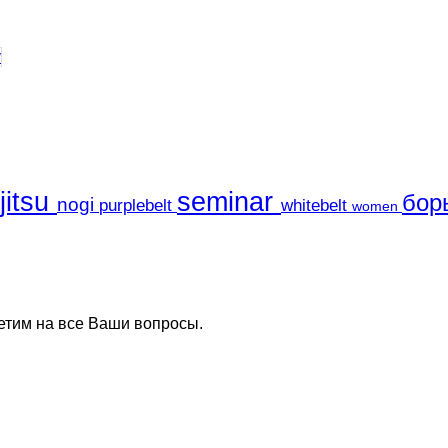
ujitsu
seminar
бор
nogi
purplebelt
whitebelt
women
ветим на все Ваши вопросы.